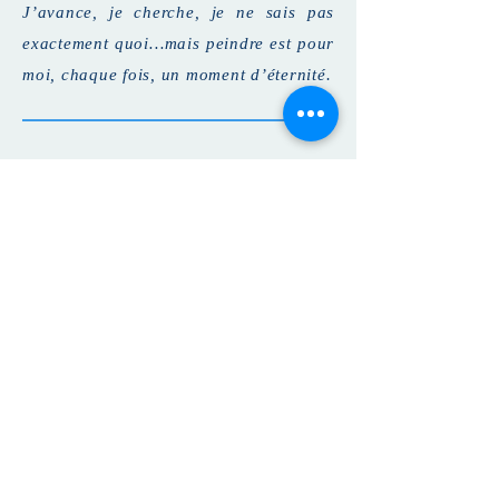
J’avance, je cherche, je ne sais pas
exactement quoi…mais peindre est pour
moi, chaque fois, un moment d’éternité.
Montrer...ou pas...
Quand l’urgence n’est que de peindre,
Quand exposer est une montagne aussi
haute que l’Himalaya,
Quand vos tableaux ne sont pas ceux que
vous attendez,
Quand votre vie est déjà très remplie,
Montrer...ou pas...
Parce qu’ainsi ce ne sera jamais un regret,